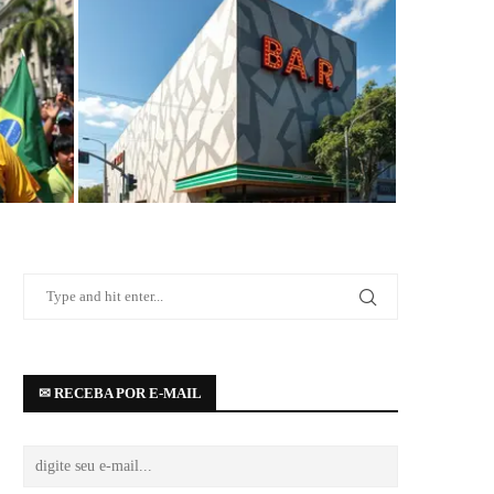
 de
Bar Brahma abre as portas na região da
..
Paulista com projeto de...
✉ RECEBA POR E-MAIL