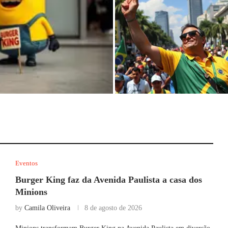
a a casa dos Minions
PL reserva Avenida Paulista no 7
Setembro para comício de Flávio.
Eventos
Burger King faz da Avenida Paulista a casa dos
Minions
by
Camila Oliveira
8 de agosto de 2026