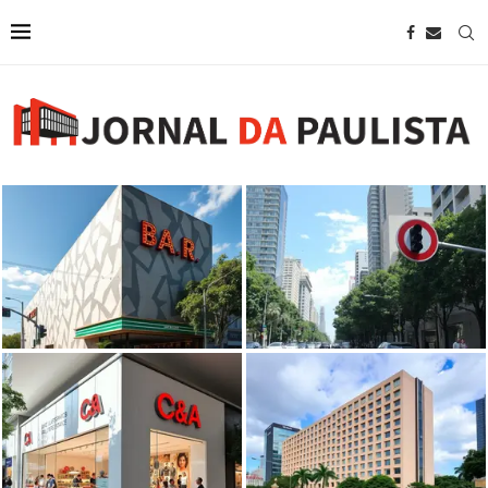
Bar Brahma abre as portas na
região da Paulista com projeto
SP restringe uso de som na
de...
Avenida Paulista
C&A abrirá nova unidade na
Wyndham anuncia novo hotel em
Avenida Paulista em agosto, em
São Paulo próximo à Avenida