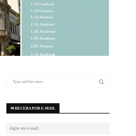
venida
Top 20
✉ RECEBA POR E-MAIL