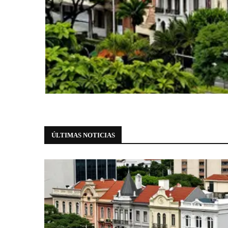
História
Casarões tombados na Avenida Paul
essenciais
5 de agosto de 2026
0 comments
ÚLTIMAS NOTICIAS