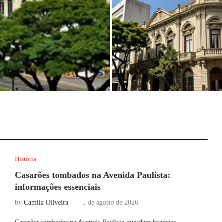
ista: informações
Fotos antigas dos palacetes da A
Paulista: imagens históricas
História
Casarões tombados na Avenida Paulista:
informações essenciais
by
Camila Oliveira
5 de agosto de 2026