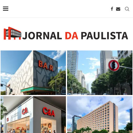
Bar Brahma abre as portas na
região da Paulista com projeto
SP restringe uso de som na
de...
Avenida Paulista
C&A abrirá nova unidade na
Wyndham anuncia novo hotel em
Avenida Paulista em agosto, em
São Paulo próximo à Avenida