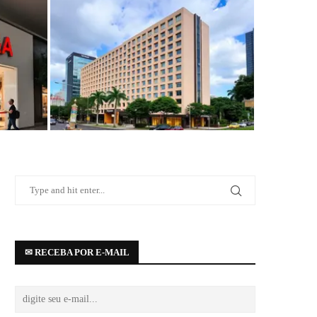
enida
Wyndham anuncia novo hotel em São
Paulo próximo à Avenida Paulista
✉ RECEBA POR E-MAIL