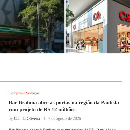
ão da Paulista com
C&A abrirá nova unidade na Av
Paulista em agosto, em meio à...
Compras e Serviços
Bar Brahma abre as portas na região da Paulista
com projeto de R$ 12 milhões
by
Camila Oliveira
7 de agosto de 2026