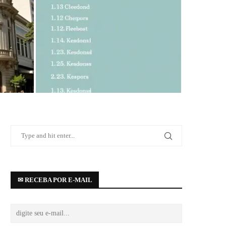
venida
Top 20
✉ RECEBA POR E-MAIL