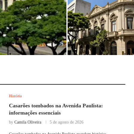
ista: informações
Fotos antigas dos palacetes da A
Paulista: imagens históricas
História
Casarões tombados na Avenida Paulista:
informações essenciais
by
Camila Oliveira
5 de agosto de 2026