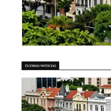
História
Casarões tombados na Avenida Paul
essenciais
5 de agosto de 2026
0 comments
ÚLTIMAS NOTICIAS