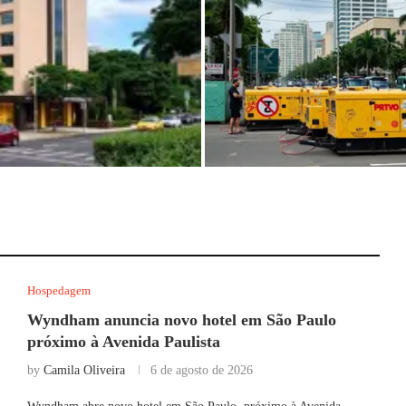
o Paulo próximo à
Prefeitura de SP proíbe uso de g
por artistas na avenida Paulista
Hospedagem
Wyndham anuncia novo hotel em São Paulo
próximo à Avenida Paulista
by
Camila Oliveira
6 de agosto de 2026