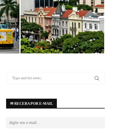
eradores
Casarões tombados na Avenida Paulista:
informações essenciais
✉ RECEBA POR E-MAIL