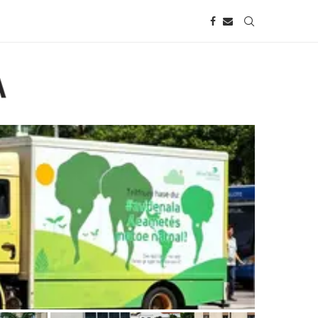
nhão na Avenida Paulista aborda
isionário de...