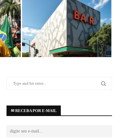
 de
Bar Brahma abre as portas na região da
..
Paulista com projeto de...
✉ RECEBA POR E-MAIL