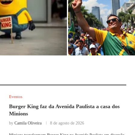
a a casa dos Minions
PL reserva Avenida Paulista no 7
Setembro para comício de Flávio.
Eventos
Burger King faz da Avenida Paulista a casa dos
Minions
by
Camila Oliveira
8 de agosto de 2026