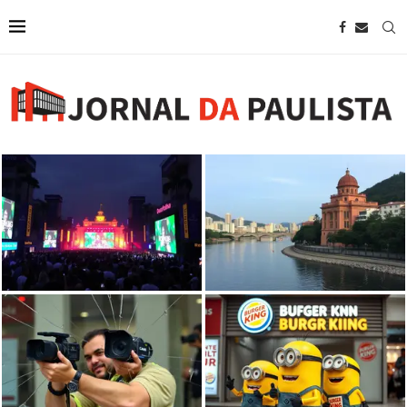
Datafolha: 92% dos
Mônica Bergamo: Espetáculo
frequentadores da Paulista
sobre rio Saracura estreia no Sesc
aprovam megashow na avenida
Avenida Paulista
Câmeras flagram homem
quebrando vidros de agência
Burger King faz da Avenida