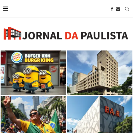
Guillermo Dürig e o futuro do
Burger King faz da Avenida
patrimônio brutalista da Avenida
Paulista a casa dos Minions
Paulista
PL reserva Avenida Paulista no 7
Bar Brahma abre as portas na
de Setembro para comício de
região da Paulista com projeto