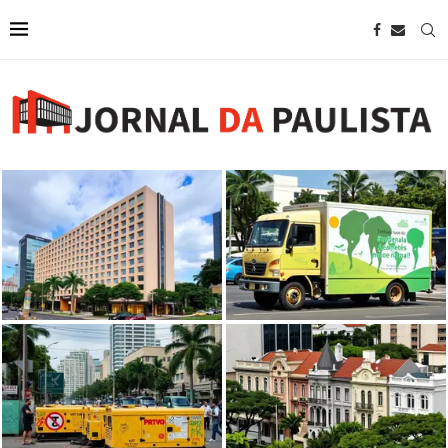
Mostra dentro de caminhão na
Wyndham anuncia novo hotel em
Avenida Paulista aborda
São Paulo próximo à Avenida
pensamento ambiental visionário
Paulista
de...
Prefeitura de SP proíbe uso de
geradores por artistas na avenida
Casarões tombados na Avenida