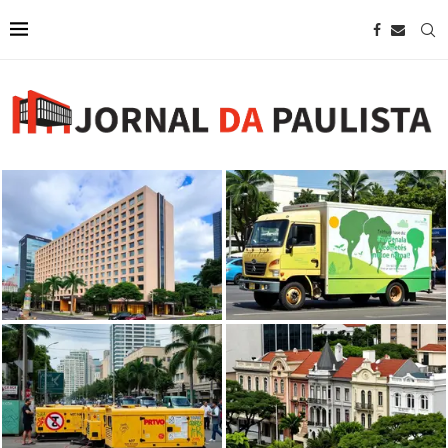
Mostra dentro de caminhão na
Wyndham anuncia novo hotel em
Avenida Paulista aborda
São Paulo próximo à Avenida
pensamento ambiental visionário
Paulista
de...
Prefeitura de SP proíbe uso de
geradores por artistas na avenida
Casarões tombados na Avenida