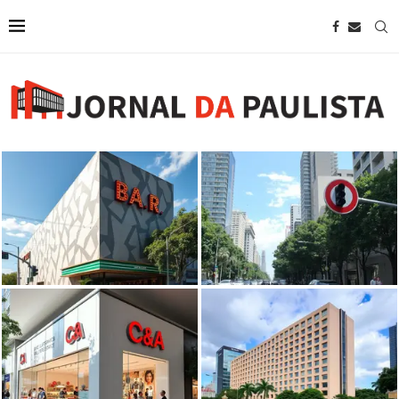
Bar Brahma abre as portas na
região da Paulista com projeto
SP restringe uso de som na
de...
Avenida Paulista
C&A abrirá nova unidade na
Wyndham anuncia novo hotel em
Avenida Paulista em agosto, em
São Paulo próximo à Avenida