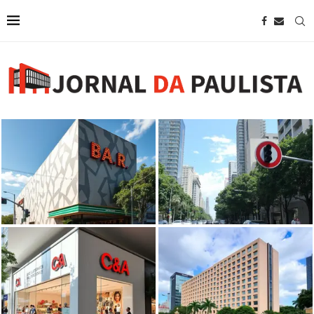
Bar Brahma abre as portas na
região da Paulista com projeto
SP restringe uso de som na
de...
Avenida Paulista
C&A abrirá nova unidade na
Wyndham anuncia novo hotel em
Avenida Paulista em agosto, em
São Paulo próximo à Avenida