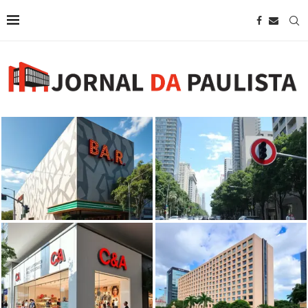
Bar Brahma abre as portas na
região da Paulista com projeto
SP restringe uso de som na
de...
Avenida Paulista
C&A abrirá nova unidade na
Wyndham anuncia novo hotel em
Avenida Paulista em agosto, em
São Paulo próximo à Avenida