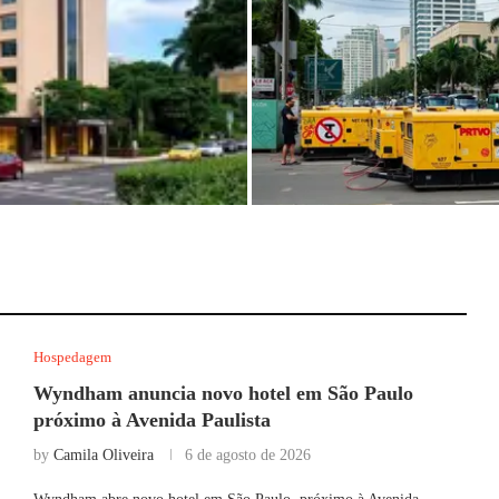
o Paulo próximo à
Prefeitura de SP proíbe uso de g
por artistas na avenida Paulista
Hospedagem
Wyndham anuncia novo hotel em São Paulo
próximo à Avenida Paulista
by
Camila Oliveira
6 de agosto de 2026