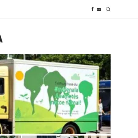
nhão na Avenida Paulista aborda
isionário de...