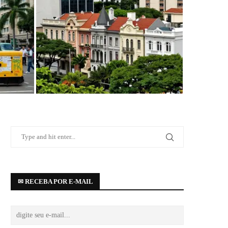
eradores
Casarões tombados na Avenida Paulista:
informações essenciais
✉ RECEBA POR E-MAIL