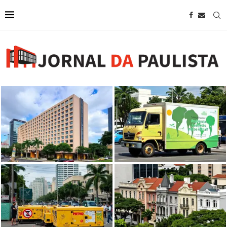
Mostra dentro de caminhão na
Wyndham anuncia novo hotel em
Avenida Paulista aborda
São Paulo próximo à Avenida
pensamento ambiental visionário
Paulista
de...
Prefeitura de SP proíbe uso de
geradores por artistas na avenida
Casarões tombados na Avenida