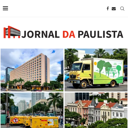
Mostra dentro de caminhão na
Wyndham anuncia novo hotel em
Avenida Paulista aborda
São Paulo próximo à Avenida
pensamento ambiental visionário
Paulista
de...
Prefeitura de SP proíbe uso de
geradores por artistas na avenida
Casarões tombados na Avenida